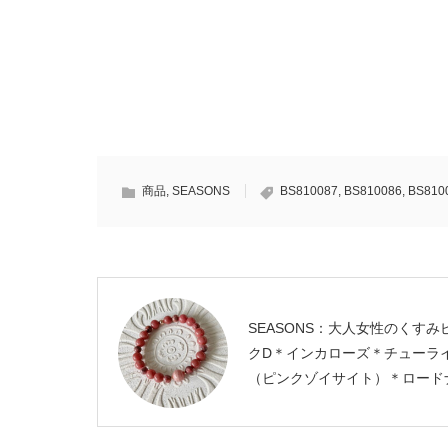
商品
,
SEASONS
BS810087
,
BS810086
,
BS810
SEASONS：大人女性のくすみ
クD＊インカローズ＊チューラ
（ピンクゾイサイト）＊ロード
ト