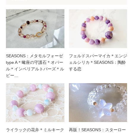
SEASONS：メタモルフォーゼ
フェルドスパーマイカ＊エンジ
type A＊蠍座の守護石＊オパー
ェルシリカ＊SEASONS：陶酔
ル＊インペリアルトパーズ＊ル
する恋
ビー…
ライラックの花弁＊ミルキーク
再販！SEASONS：スターロー