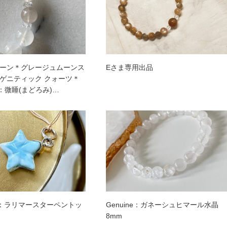
ーン＊グレージュムーンス
Eさま専用出品
ゲニティック クォーツ＊
S：微睡(まどろみ)…
：ラリマースターペントッ
Genuine：ガネーシュヒマール水晶
8mm