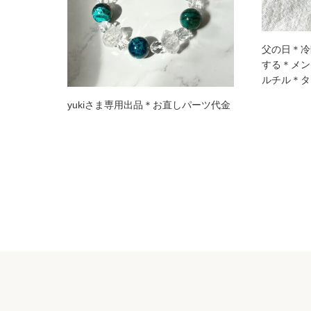
父の日＊冷
する＊メン
ルチル＊タ
yukiさま専用出品＊お直しパーツ代金