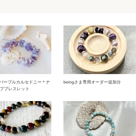
e：パープルカルセドニー＊ナ
beingさま専用オーダー追加分
プブレスレット