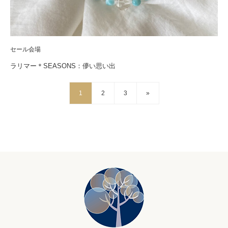
セール会場
ラリマー＊SEASONS：儚い思い出
1
2
3
»