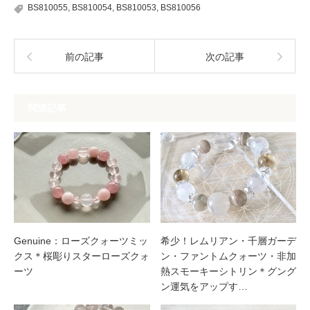
BS810055
,
BS810054
,
BS810053
,
BS810056
前の記事
次の記事
関連記事
Genuine：ローズクォーツミッ
希少！レムリアン・千層ガーデ
クス＊桜彫りスターローズクォ
ン・ファントムクォーツ・非加
ーツ
熱スモーキーシトリン＊グング
ン運気をアップす…