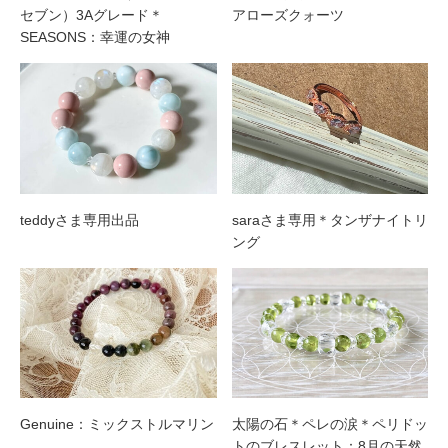
セブン）3Aグレード＊
アローズクォーツ
SEASONS：幸運の女神
teddyさま専用出品
saraさま専用＊タンザナイトリ
ング
Genuine：ミックストルマリン
太陽の石＊ペレの涙＊ペリドッ
トのブレスレット：8月の天然